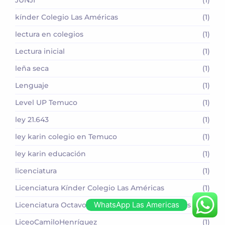
kínder Colegio Las Américas
(1)
lectura en colegios
(1)
Lectura inicial
(1)
leña seca
(1)
Lenguaje
(1)
Level UP Temuco
(1)
ley 21.643
(1)
ley karin colegio en Temuco
(1)
ley karin educación
(1)
licenciatura
(1)
Licenciatura Kínder Colegio Las Américas
(1)
WhatsApp Las Americas
Licenciatura Octavo Básico Colegio Las Américas
(1)
LiceoCamiloHenríquez
(1)