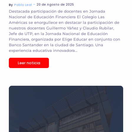
~
20 de Agosto de 2025
By
Pablo Leal
Destacada participación de docentes en Jornada
Nacional de Educación Financiera El Colegio Las
Américas se enorgullece en destacar la participación de
nuestros docentes Guillermo Yáñez y Claudio Rubilar,
Jefe de UTP, en la Jornada Nacional de Educación
Financiera, organizada por Elige Educar en conjunto con
Banco Santander en la ciudad de Santiago. Una
experiencia educativa innovadora...
Leer noticia