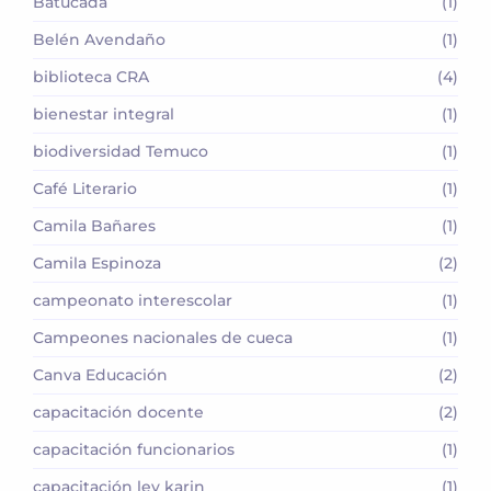
Batucada
(1)
Belén Avendaño
(1)
biblioteca CRA
(4)
bienestar integral
(1)
biodiversidad Temuco
(1)
Café Literario
(1)
Camila Bañares
(1)
Camila Espinoza
(2)
campeonato interescolar
(1)
Campeones nacionales de cueca
(1)
Canva Educación
(2)
capacitación docente
(2)
capacitación funcionarios
(1)
capacitación ley karin
(1)