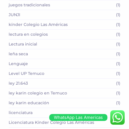
juegos tradicionales
(1)
JUNJI
(1)
kínder Colegio Las Américas
(1)
lectura en colegios
(1)
Lectura inicial
(1)
leña seca
(1)
Lenguaje
(1)
Level UP Temuco
(1)
ley 21.643
(1)
ley karin colegio en Temuco
(1)
ley karin educación
(1)
licenciatura
(1)
WhatsApp Las Americas
Licenciatura Kínder Colegio Las Américas
(1)