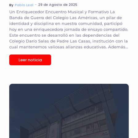
~
29 de Agosto de 2025
By
Pablo Leal
Un Enriquecedor Encuentro Musical y Formativo La
Banda de Guerra del Colegio Las Américas, un pilar de
identidad y disciplina en nuestra comunidad, participó
hoy en una enriquecedora jornada de ensayo compartido.
Este encuentro se desarrolló en las dependencias del
Colegio Darío Salas de Padre Las Casas, institución con la
cual mantenemos valiosas alianzas educativas. Además...
Leer noticia