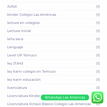
JUNJI
(1)
kínder Colegio Las Américas
(1)
lectura en colegios
(1)
Lectura inicial
(1)
leña seca
(1)
Lenguaje
(1)
Level UP Temuco
(1)
ley 21.643
(1)
ley karin colegio en Temuco
(1)
ley karin educación
(1)
licenciatura
(1)
Licenciatura Kínder Colegio Las Américas
(1)
WhatsApp Las Americas
Licenciatura Octavo Básico Colegio Las Américas
(1)