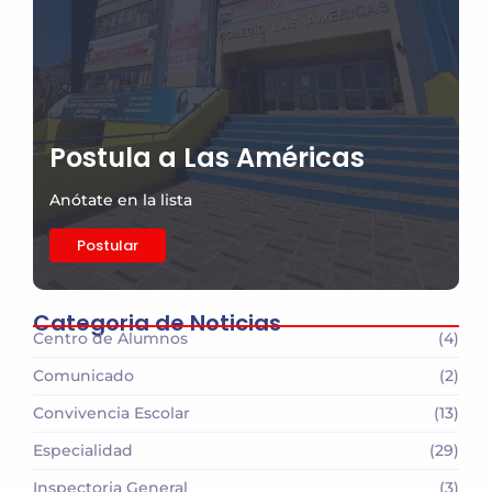
Postula a Las Américas
Anótate en la lista
Postular
Categoria de Noticias
Centro de Alumnos
(4)
Comunicado
(2)
Convivencia Escolar
(13)
Especialidad
(29)
Inspectoria General
(3)