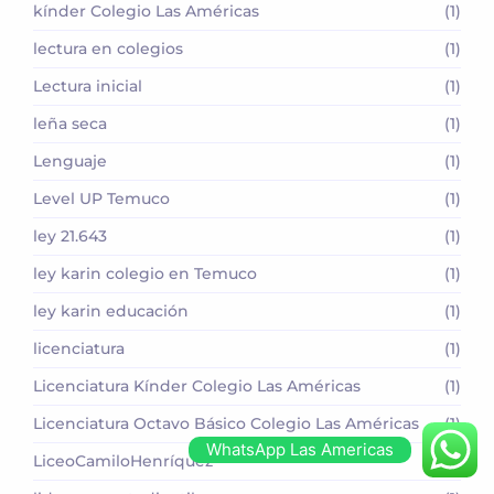
kínder Colegio Las Américas
(1)
lectura en colegios
(1)
Lectura inicial
(1)
leña seca
(1)
Lenguaje
(1)
Level UP Temuco
(1)
ley 21.643
(1)
ley karin colegio en Temuco
(1)
ley karin educación
(1)
licenciatura
(1)
Licenciatura Kínder Colegio Las Américas
(1)
Licenciatura Octavo Básico Colegio Las Américas
(1)
WhatsApp Las Americas
LiceoCamiloHenríquez
(1)