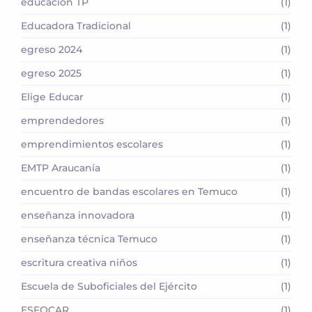
educación TP
(1)
Educadora Tradicional
(1)
egreso 2024
(1)
egreso 2025
(1)
Elige Educar
(1)
emprendedores
(1)
emprendimientos escolares
(1)
EMTP Araucanía
(1)
encuentro de bandas escolares en Temuco
(1)
enseñanza innovadora
(1)
enseñanza técnica Temuco
(1)
escritura creativa niños
(1)
Escuela de Suboficiales del Ejército
(1)
ESFOCAR
(1)