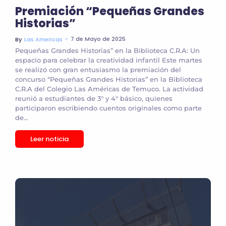
Premiación “Pequeñas Grandes
Historias”
~
7 de Mayo de 2025
By
Las Americas
Pequeñas Grandes Historias” en la Biblioteca C.R.A: Un
espacio para celebrar la creatividad infantil Este martes
se realizó con gran entusiasmo la premiación del
concurso “Pequeñas Grandes Historias” en la Biblioteca
C.R.A del Colegio Las Américas de Temuco. La actividad
reunió a estudiantes de 3° y 4° básico, quienes
participaron escribiendo cuentos originales como parte
de...
Leer noticia