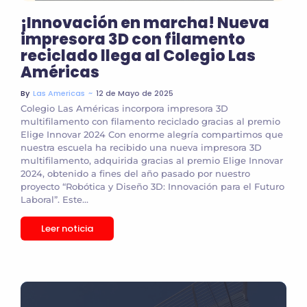
¡Innovación en marcha! Nueva
impresora 3D con filamento
reciclado llega al Colegio Las
Américas
~
12 de Mayo de 2025
By
Las Americas
Colegio Las Américas incorpora impresora 3D
multifilamento con filamento reciclado gracias al premio
Elige Innovar 2024 Con enorme alegría compartimos que
nuestra escuela ha recibido una nueva impresora 3D
multifilamento, adquirida gracias al premio Elige Innovar
2024, obtenido a fines del año pasado por nuestro
proyecto “Robótica y Diseño 3D: Innovación para el Futuro
Laboral”. Este...
Leer noticia