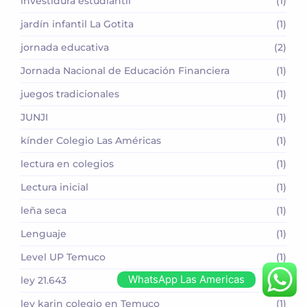
investidura estudiantil
(1)
jardín infantil La Gotita
(1)
jornada educativa
(2)
Jornada Nacional de Educación Financiera
(1)
juegos tradicionales
(1)
JUNJI
(1)
kínder Colegio Las Américas
(1)
lectura en colegios
(1)
Lectura inicial
(1)
leña seca
(1)
Lenguaje
(1)
Level UP Temuco
(1)
WhatsApp Las Americas
ley 21.643
(1)
ley karin colegio en Temuco
(1)