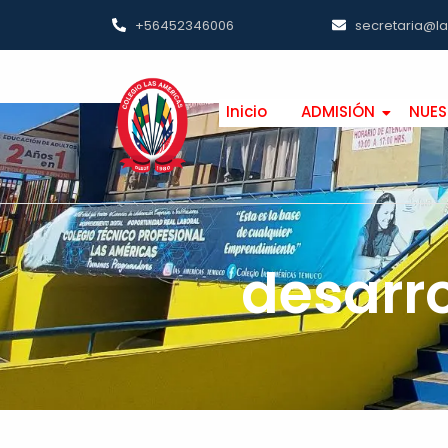
+56452346006
secretaria@l
Inicio
ADMISIÓN
NUES
desarro