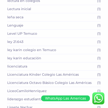
lectura en colegios
(1)
Lectura inicial
(1)
leña seca
(1)
Lenguaje
(1)
Level UP Temuco
(1)
ley 21.643
(1)
ley karin colegio en Temuco
(1)
ley karin educación
(1)
licenciatura
(1)
Licenciatura Kínder Colegio Las Américas
(1)
Licenciatura Octavo Básico Colegio Las Américas
(1)
LiceoCamiloHenríquez
(1)
WhatsApp Las Americas
liderazgo estudiantil
(1)
Lissete Nachar
(1)