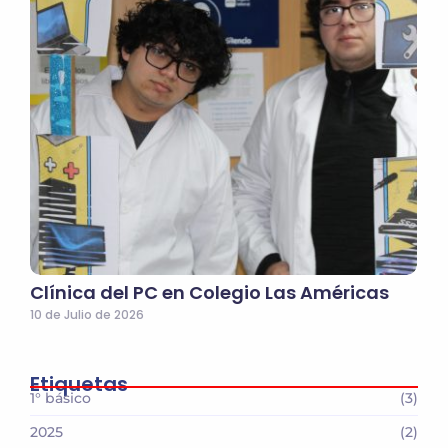
Clínica del PC en Colegio Las Américas
10 de Julio de 2026
Etiquetas
1° básico
(3)
2025
(2)