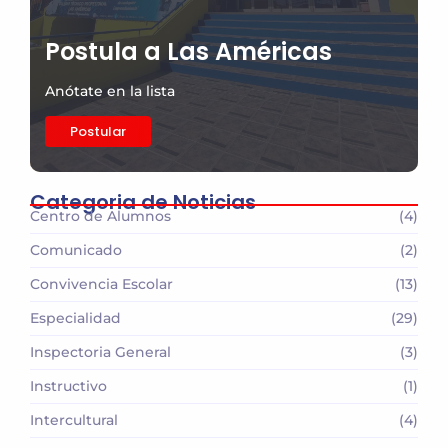
Postula a Las Américas
Anótate en la lista
Postular
Categoria de Noticias
Centro de Alumnos
(4)
Comunicado
(2)
Convivencia Escolar
(13)
Especialidad
(29)
Inspectoria General
(3)
Instructivo
(1)
Intercultural
(4)