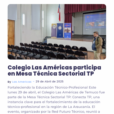
Colegio Las Américas participa
en Mesa Técnica Sectorial TP
~
29 de Abril de 2025
By
Las Americas
Fortaleciendo la Educación Técnico-Profesional Este
lunes 29 de abril, el Colegio Las Américas de Temuco fue
parte de la Mesa Técnica Sectorial TP: Conecta TP, una
instancia clave para el fortalecimiento de la educación
técnico-profesional en la región de La Araucanía. El
evento, organizado por la Red Futuro Técnico, reunió a