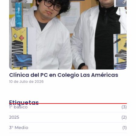
Clínica del PC en Colegio Las Américas
10 de Julio de 2026
Etiquetas
1° básico
(3)
2025
(2)
3° Medio
(1)