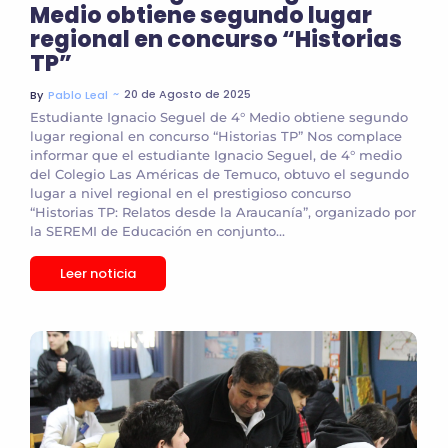
Medio obtiene segundo lugar
regional en concurso “Historias
TP”
~
20 de Agosto de 2025
By
Pablo Leal
Estudiante Ignacio Seguel de 4° Medio obtiene segundo
lugar regional en concurso “Historias TP” Nos complace
informar que el estudiante Ignacio Seguel, de 4° medio
del Colegio Las Américas de Temuco, obtuvo el segundo
lugar a nivel regional en el prestigioso concurso
“Historias TP: Relatos desde la Araucanía”, organizado por
la SEREMI de Educación en conjunto...
Leer noticia