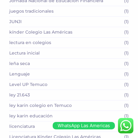
Jornada Nacional de Educación Financiera
(1)
juegos tradicionales
(1)
JUNJI
(1)
kínder Colegio Las Américas
(1)
lectura en colegios
(1)
Lectura inicial
(1)
leña seca
(1)
Lenguaje
(1)
Level UP Temuco
(1)
ley 21.643
(1)
ley karin colegio en Temuco
(1)
ley karin educación
(1)
WhatsApp Las Americas
licenciatura
(1)
Licenciatura Kínder Colegio Las Américas
(1)