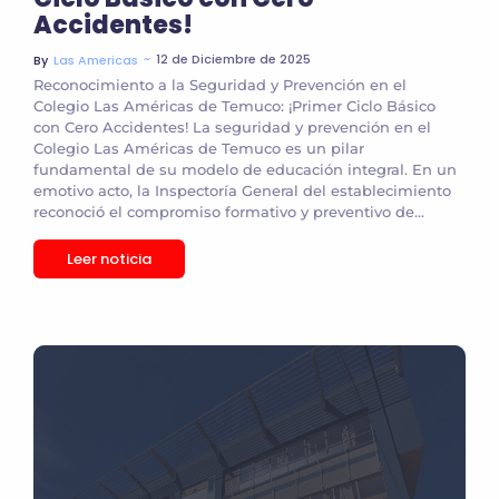
Accidentes!
~
12 de Diciembre de 2025
By
Las Americas
Reconocimiento a la Seguridad y Prevención en el
Colegio Las Américas de Temuco: ¡Primer Ciclo Básico
con Cero Accidentes! La seguridad y prevención en el
Colegio Las Américas de Temuco es un pilar
fundamental de su modelo de educación integral. En un
emotivo acto, la Inspectoría General del establecimiento
reconoció el compromiso formativo y preventivo de...
Leer noticia