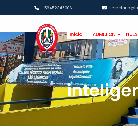
+56452346006
secretaria@l
Inicio
ADMISIÓN
NUES
intelige