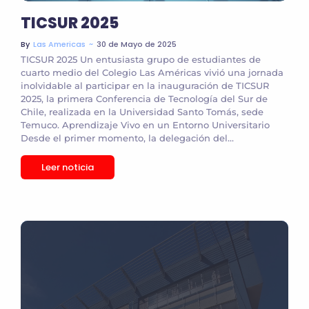
TICSUR 2025
~
30 de Mayo de 2025
By
Las Americas
TICSUR 2025 Un entusiasta grupo de estudiantes de
cuarto medio del Colegio Las Américas vivió una jornada
inolvidable al participar en la inauguración de TICSUR
2025, la primera Conferencia de Tecnología del Sur de
Chile, realizada en la Universidad Santo Tomás, sede
Temuco. Aprendizaje Vivo en un Entorno Universitario
Desde el primer momento, la delegación del...
Leer noticia