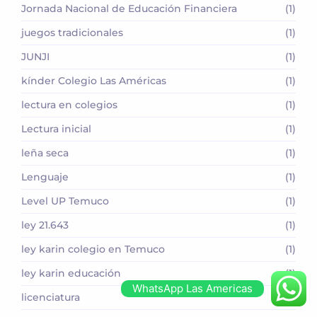
Jornada Nacional de Educación Financiera
(1)
juegos tradicionales
(1)
JUNJI
(1)
kínder Colegio Las Américas
(1)
lectura en colegios
(1)
Lectura inicial
(1)
leña seca
(1)
Lenguaje
(1)
Level UP Temuco
(1)
ley 21.643
(1)
ley karin colegio en Temuco
(1)
ley karin educación
(1)
WhatsApp Las Americas
licenciatura
(1)