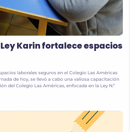
 Ley Karin fortalece espacios
espacios laborales seguros en el Colegio Las Américas
rnada de hoy, se llevó a cabo una valiosa capacitación
ción del Colegio Las Américas, enfocada en la Ley N.º