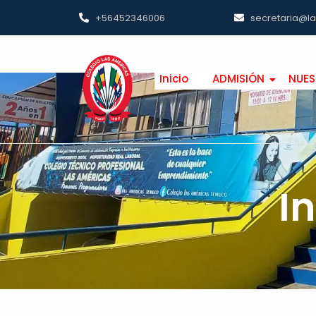
+56452346006
secretaria@l
Inicio
ADMISIÓN
NUES
I