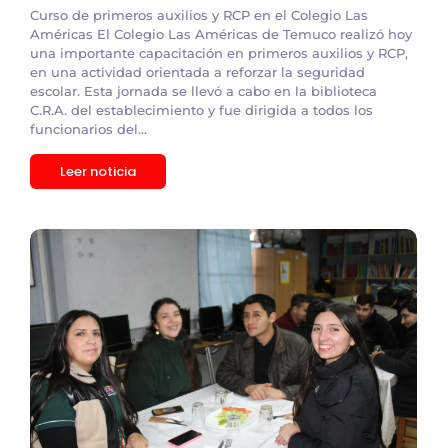
Curso de primeros auxilios y RCP en el Colegio Las
Américas El Colegio Las Américas de Temuco realizó hoy
una importante capacitación en primeros auxilios y RCP,
en una actividad orientada a reforzar la seguridad
escolar. Esta jornada se llevó a cabo en la biblioteca
C.R.A. del establecimiento y fue dirigida a todos los
funcionarios del...
Leer noticia