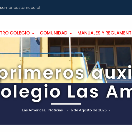
asamericastemuco.cl
TRO COLEGIO
COMUNIDAD
MANUALES Y REGLAMEN
primeros auxi
Colegio Las A
Las Américas
,
Noticias
-
6 de Agosto de 2025
-