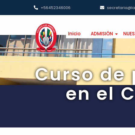
+56452346006
secretaria@l
Inicio
ADMISIÓN
NUES
Curso de 
en el 