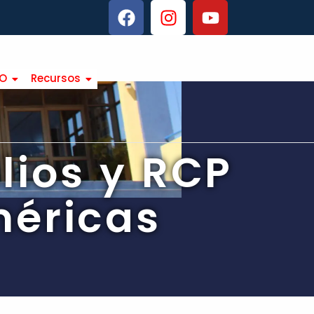
TO
Recursos
lios y RCP
méricas