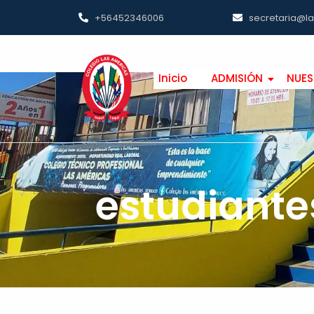
+56452346006
secretaria@l
Inicio
ADMISIÓN
NUES
estudiante