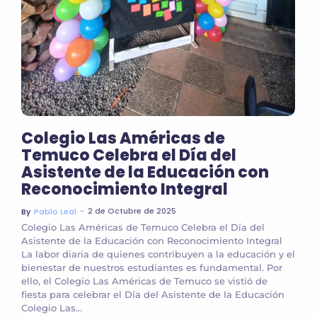
Colegio Las Américas de
Temuco Celebra el Día del
Asistente de la Educación con
Reconocimiento Integral
~
2 de Octubre de 2025
By
Pablo Leal
Colegio Las Américas de Temuco Celebra el Día del
Asistente de la Educación con Reconocimiento Integral
La labor diaria de quienes contribuyen a la educación y el
bienestar de nuestros estudiantes es fundamental. Por
ello, el Colegio Las Américas de Temuco se vistió de
fiesta para celebrar el Día del Asistente de la Educación
Colegio Las...