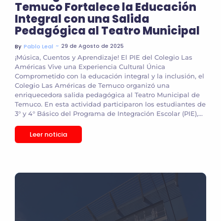
Temuco Fortalece la Educación
Integral con una Salida
Pedagógica al Teatro Municipal
~
29 de Agosto de 2025
By
Pablo Leal
¡Música, Cuentos y Aprendizaje! El PIE del Colegio Las
Américas Vive una Experiencia Cultural Única
Comprometido con la educación integral y la inclusión, el
Colegio Las Américas de Temuco organizó una
enriquecedora salida pedagógica al Teatro Municipal de
Temuco. En esta actividad participaron los estudiantes de
3° y 4° Básico del Programa de Integración Escolar (PIE),...
Leer noticia