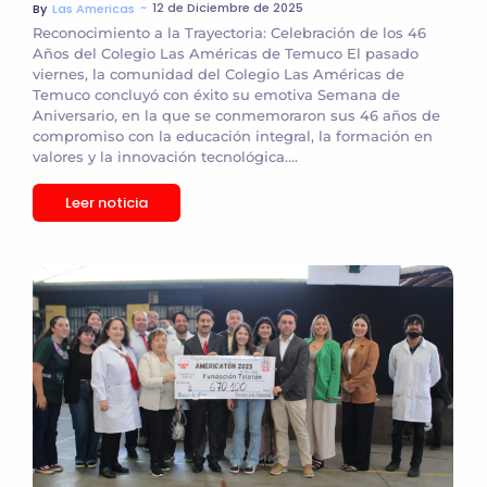
~
12 de Diciembre de 2025
By
Las Americas
Reconocimiento a la Trayectoria: Celebración de los 46
Años del Colegio Las Américas de Temuco El pasado
viernes, la comunidad del Colegio Las Américas de
Temuco concluyó con éxito su emotiva Semana de
Aniversario, en la que se conmemoraron sus 46 años de
compromiso con la educación integral, la formación en
valores y la innovación tecnológica....
Leer noticia