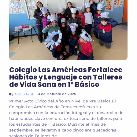
Colegio Las Américas Fortalece
Hábitos y Lenguaje con Talleres
de Vida Sana en 1° Básico
~
3 de Octubre de 2025
By
Pablo Leal
Primer Acto Cívico del Año en Nivel de Pre Básica El
Colegio Las Américas de Temuco refuerza su
compromiso con la educación integral y el desarrollo de
habilidades clave con una exitosa serie de talleres para
los estudiantes de 1° Básico. Durante el mes de
septiembre, se llevaron a cabo cinco enriquecedoras
sesiones de Talleres de...