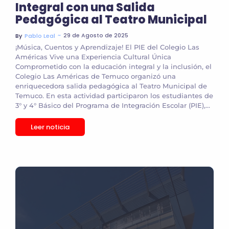
Integral con una Salida
Pedagógica al Teatro Municipal
~
29 de Agosto de 2025
By
Pablo Leal
¡Música, Cuentos y Aprendizaje! El PIE del Colegio Las
Américas Vive una Experiencia Cultural Única
Comprometido con la educación integral y la inclusión, el
Colegio Las Américas de Temuco organizó una
enriquecedora salida pedagógica al Teatro Municipal de
Temuco. En esta actividad participaron los estudiantes de
3° y 4° Básico del Programa de Integración Escolar (PIE),...
Leer noticia