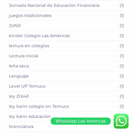
Jornada Nacional de Educación Financiera
(1)
juegos tradicionales
(1)
JUNJI
(1)
kínder Colegio Las Américas
(1)
lectura en colegios
(1)
Lectura inicial
(1)
leña seca
(1)
Lenguaje
(1)
Level UP Temuco
(1)
ley 21.643
(1)
ley karin colegio en Temuco
(1)
ley karin educación
(1)
WhatsApp Las Americas
licenciatura
(1)