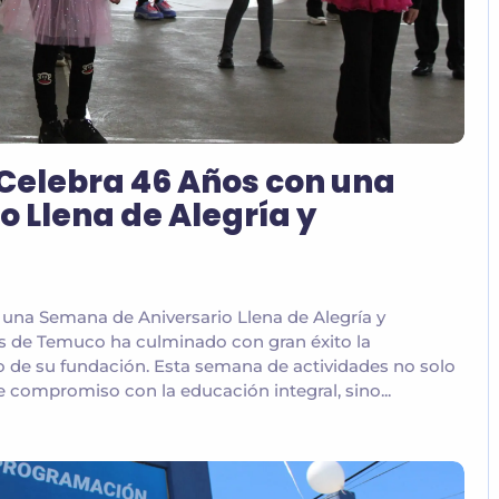
Celebra 46 Años con una
 Llena de Alegría y
una Semana de Aniversario Llena de Alegría y
s de Temuco ha culminado con gran éxito la
o de su fundación. Esta semana de actividades no solo
 compromiso con la educación integral, sino...