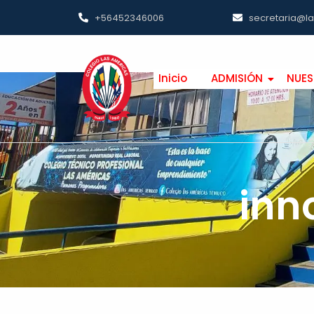
+56452346006
secretaria@l
Inicio
ADMISIÓN
NUES
inn