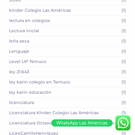
kínder Colegio Las Américas
(1)
lectura en colegios
(1)
Lectura inicial
(1)
leña seca
(1)
Lenguaje
(1)
Level UP Temuco
(1)
ley 21.643
(1)
ley karin colegio en Temuco
(1)
ley karin educación
(1)
licenciatura
(1)
Licenciatura Kínder Colegio Las Américas
(1)
WhatsApp Las Americas
Licenciatura Octavo Básico Colegio Las Américas
(1)
LiceoCamiloHenríquez
(1)