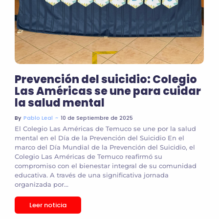
Prevención del suicidio: Colegio
Las Américas se une para cuidar
la salud mental
~
10 de Septiembre de 2025
By
Pablo Leal
El Colegio Las Américas de Temuco se une por la salud
mental en el Día de la Prevención del Suicidio En el
marco del Día Mundial de la Prevención del Suicidio, el
Colegio Las Américas de Temuco reafirmó su
compromiso con el bienestar integral de su comunidad
educativa. A través de una significativa jornada
organizada por...
Leer noticia