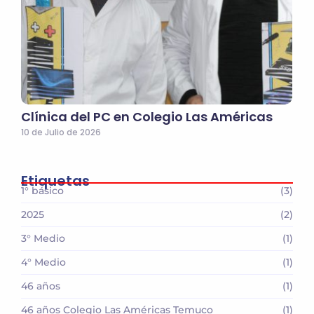
Clínica del PC en Colegio Las Américas
10 de Julio de 2026
Etiquetas
1° básico
(3)
2025
(2)
3° Medio
(1)
4° Medio
(1)
46 años
(1)
46 años Colegio Las Américas Temuco
(1)