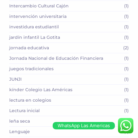
Intercambio Cultural Cajón
(1)
intervención universitaria
(1)
investidura estudiantil
(1)
jardín infantil La Gotita
(1)
jornada educativa
(2)
Jornada Nacional de Educación Financiera
(1)
juegos tradicionales
(1)
JUNJI
(1)
kínder Colegio Las Américas
(1)
lectura en colegios
(1)
Lectura inicial
(1)
leña seca
(1)
WhatsApp Las Americas
Lenguaje
(1)