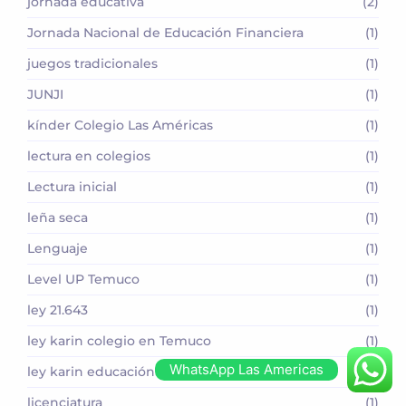
jornada educativa
(2)
Jornada Nacional de Educación Financiera
(1)
juegos tradicionales
(1)
JUNJI
(1)
kínder Colegio Las Américas
(1)
lectura en colegios
(1)
Lectura inicial
(1)
leña seca
(1)
Lenguaje
(1)
Level UP Temuco
(1)
ley 21.643
(1)
ley karin colegio en Temuco
(1)
WhatsApp Las Americas
ley karin educación
(1)
licenciatura
(1)