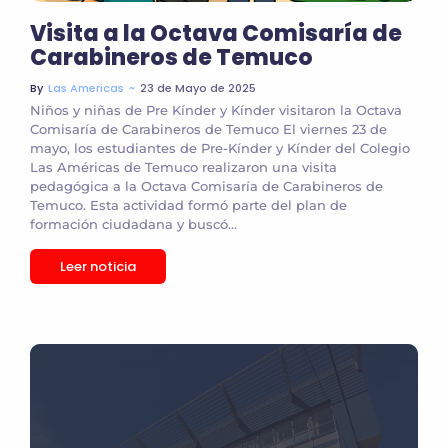
Visita a la Octava Comisaría de
Carabineros de Temuco
~
23 de Mayo de 2025
By
Las Americas
Niños y niñas de Pre Kínder y Kínder visitaron la Octava
Comisaría de Carabineros de Temuco El viernes 23 de
mayo, los estudiantes de Pre-Kínder y Kínder del Colegio
Las Américas de Temuco realizaron una visita
pedagógica a la Octava Comisaría de Carabineros de
Temuco. Esta actividad formó parte del plan de
formación ciudadana y buscó...
Leer noticia