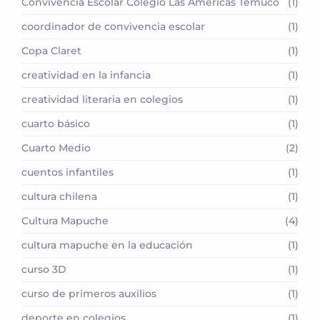
Convivencia Escolar Colegio Las Américas Temuco
(1)
coordinador de convivencia escolar
(1)
Copa Claret
(1)
creatividad en la infancia
(1)
creatividad literaria en colegios
(1)
cuarto básico
(1)
Cuarto Medio
(2)
cuentos infantiles
(1)
cultura chilena
(1)
Cultura Mapuche
(4)
cultura mapuche en la educación
(1)
curso 3D
(1)
curso de primeros auxilios
(1)
deporte en colegios
(1)