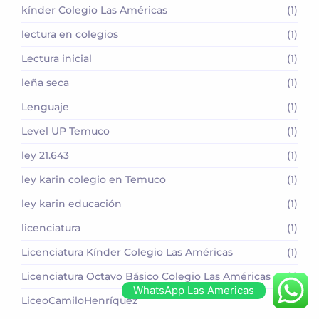
kínder Colegio Las Américas
(1)
lectura en colegios
(1)
Lectura inicial
(1)
leña seca
(1)
Lenguaje
(1)
Level UP Temuco
(1)
ley 21.643
(1)
ley karin colegio en Temuco
(1)
ley karin educación
(1)
licenciatura
(1)
Licenciatura Kínder Colegio Las Américas
(1)
Licenciatura Octavo Básico Colegio Las Américas
(1)
WhatsApp Las Americas
LiceoCamiloHenríquez
(1)