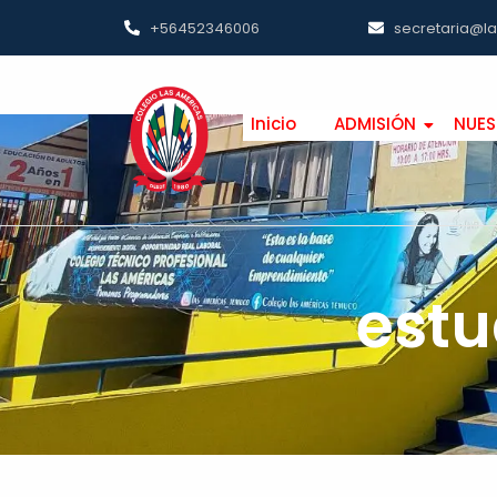
+56452346006
secretaria@l
Inicio
ADMISIÓN
NUES
estu