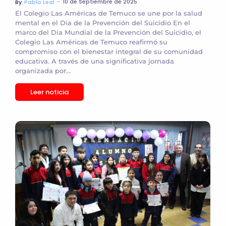
~
10 de Septiembre de 2025
By
Pablo Leal
El Colegio Las Américas de Temuco se une por la salud
mental en el Día de la Prevención del Suicidio En el
marco del Día Mundial de la Prevención del Suicidio, el
Colegio Las Américas de Temuco reafirmó su
compromiso con el bienestar integral de su comunidad
educativa. A través de una significativa jornada
organizada por...
Leer noticia