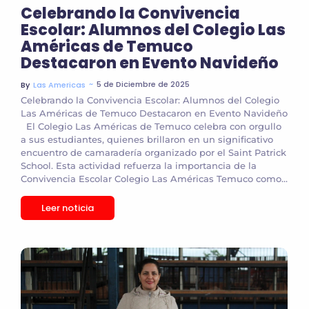
Celebrando la Convivencia
Escolar: Alumnos del Colegio Las
Américas de Temuco
Destacaron en Evento Navideño
~
5 de Diciembre de 2025
By
Las Americas
Celebrando la Convivencia Escolar: Alumnos del Colegio
Las Américas de Temuco Destacaron en Evento Navideño
El Colegio Las Américas de Temuco celebra con orgullo
a sus estudiantes, quienes brillaron en un significativo
encuentro de camaradería organizado por el Saint Patrick
School. Esta actividad refuerza la importancia de la
Convivencia Escolar Colegio Las Américas Temuco como...
Leer noticia