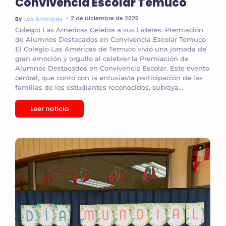
Convivencia Escolar Temuco
~
2 de Diciembre de 2025
By
Las Americas
Colegio Las Américas Celebra a sus Líderes: Premiación
de Alumnos Destacados en Convivencia Escolar Temuco
El Colegio Las Américas de Temuco vivió una jornada de
gran emoción y orgullo al celebrar la Premiación de
Alumnos Destacados en Convivencia Escolar. Este evento
central, que contó con la entusiasta participación de las
familias de los estudiantes reconocidos, subraya...
Leer noticia