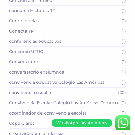
Concierto Sinfónico
(1)
concurso Historias TP
(1)
Condolencias
(1)
Conecta TP
(1)
conferencias educativas
(1)
Convenio UFRO
(1)
Conversatorio
(1)
conversatorio exalumnos
(1)
convivencia educativa Colegio Las Américas
(1)
convivencia escolar
(32)
Convivencia Escolar Colegio Las Américas Temuco
(1)
coordinador de convivencia escolar
(1)
WhatsApp Las Americas
Copa Claret
(1)
creatividad en la infancia
(1)