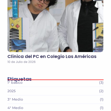
Clínica del PC en Colegio Las Américas
10 de Julio de 2026
Etiquetas
1° básico
(3)
2025
(2)
3° Medio
(1)
4° Medio
(1)