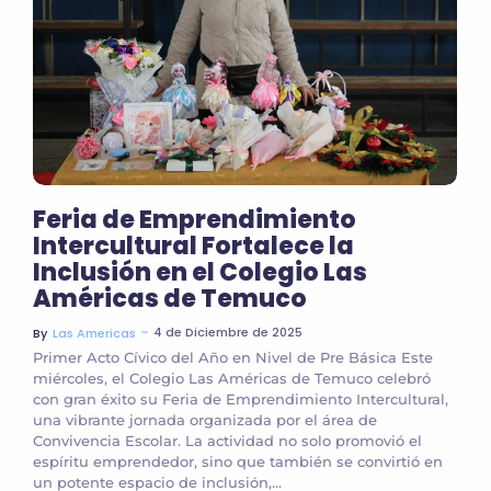
Feria de Emprendimiento
Intercultural Fortalece la
Inclusión en el Colegio Las
Américas de Temuco
~
4 de Diciembre de 2025
By
Las Americas
Primer Acto Cívico del Año en Nivel de Pre Básica Este
miércoles, el Colegio Las Américas de Temuco celebró
con gran éxito su Feria de Emprendimiento Intercultural,
una vibrante jornada organizada por el área de
Convivencia Escolar. La actividad no solo promovió el
espíritu emprendedor, sino que también se convirtió en
un potente espacio de inclusión,...