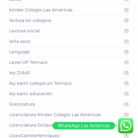
kínder Colegio Las Américas
(1)
lectura en colegios
(1)
Lectura inicial
(1)
leña seca
(1)
Lenguaje
(1)
Level UP Temuco
(1)
ley 21.643
(1)
ley karin colegio en Temuco
(1)
ley karin educación
(1)
licenciatura
(1)
Licenciatura Kínder Colegio Las Américas
(1)
Licenciatura Octavo Básico Colegio Las Américas
(1)
WhatsApp Las Americas
LiceoCamiloHenríquez
(1)