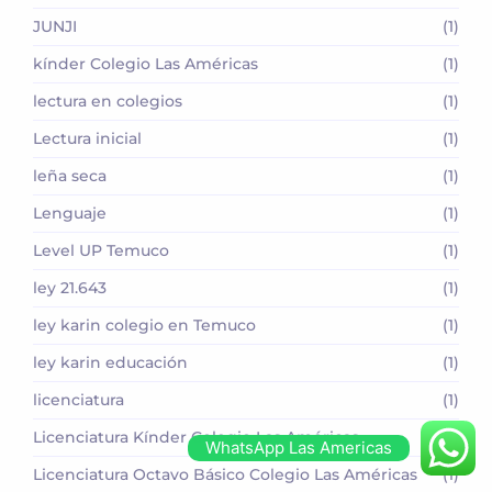
JUNJI
(1)
kínder Colegio Las Américas
(1)
lectura en colegios
(1)
Lectura inicial
(1)
leña seca
(1)
Lenguaje
(1)
Level UP Temuco
(1)
ley 21.643
(1)
ley karin colegio en Temuco
(1)
ley karin educación
(1)
licenciatura
(1)
Licenciatura Kínder Colegio Las Américas
(1)
WhatsApp Las Americas
Licenciatura Octavo Básico Colegio Las Américas
(1)