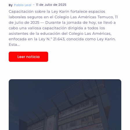
~
11 de Julio de 2025
By
Pablo Leal
Capacitación sobre la Ley Karin fortalece espacios
laborales seguros en el Colegio Las Américas Temuco, 11
de julio de 2025 — Durante la jornada de hoy, se llevó a
cabo una valiosa capacitación dirigida a todos los
asistentes de la educación del Colegio Las Américas,
enfocada en la Ley N.º 21.643, conocida como Ley Karin.
Esta...
Leer noticia