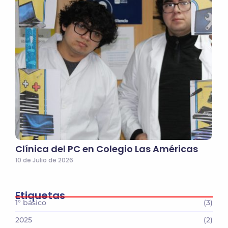
Clínica del PC en Colegio Las Américas
10 de Julio de 2026
Etiquetas
1° básico
(3)
2025
(2)