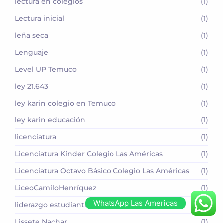
lectura en colegios
(1)
Lectura inicial
(1)
leña seca
(1)
Lenguaje
(1)
Level UP Temuco
(1)
ley 21.643
(1)
ley karin colegio en Temuco
(1)
ley karin educación
(1)
licenciatura
(1)
Licenciatura Kínder Colegio Las Américas
(1)
Licenciatura Octavo Básico Colegio Las Américas
(1)
LiceoCamiloHenríquez
(1)
WhatsApp Las Americas
liderazgo estudiantil
(1)
Lissete Nachar
(1)