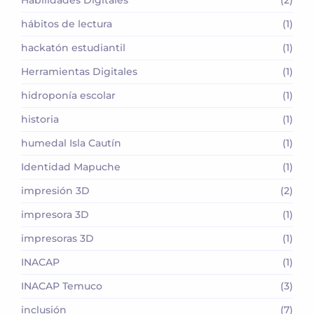
Habilidades Digitales
(2)
hábitos de lectura
(1)
hackatón estudiantil
(1)
Herramientas Digitales
(1)
hidroponía escolar
(1)
historia
(1)
humedal Isla Cautín
(1)
Identidad Mapuche
(1)
impresión 3D
(2)
impresora 3D
(1)
impresoras 3D
(1)
INACAP
(1)
INACAP Temuco
(3)
inclusión
(7)