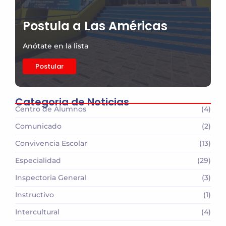
Postula a Las Américas
Anótate en la lista
Postular
Categoria de Noticias
Centro de Alumnos
(4)
Comunicado
(2)
Convivencia Escolar
(13)
Especialidad
(29)
Inspectoria General
(3)
Instructivo
(1)
Intercultural
(4)