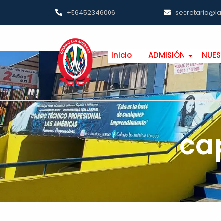
+56452346006
secretaria@l
Inicio
ADMISIÓN
NUES
ca