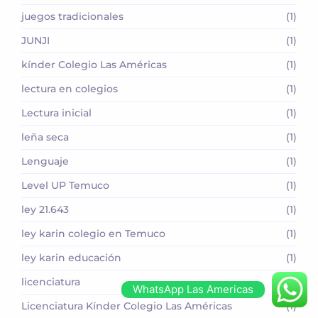
juegos tradicionales
(1)
JUNJI
(1)
kínder Colegio Las Américas
(1)
lectura en colegios
(1)
Lectura inicial
(1)
leña seca
(1)
Lenguaje
(1)
Level UP Temuco
(1)
ley 21.643
(1)
ley karin colegio en Temuco
(1)
ley karin educación
(1)
licenciatura
(1)
WhatsApp Las Americas
Licenciatura Kínder Colegio Las Américas
(1)