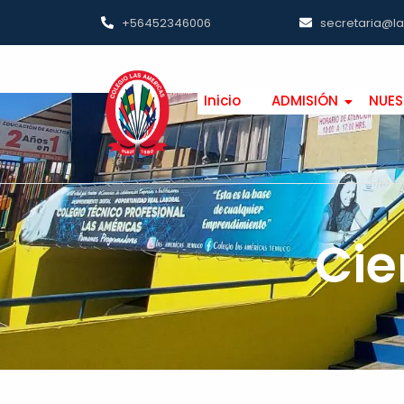
+56452346006
secretaria@l
Inicio
ADMISIÓN
NUES
Cie