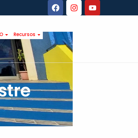
TO
Recursos
stre