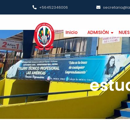
+56452346006
secretaria@l
Inicio
ADMISIÓN
NUES
estu