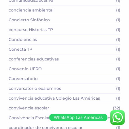
ComunidadEducativa
(1)
conciencia ambiental
(1)
Concierto Sinfónico
(1)
concurso Historias TP
(1)
Condolencias
(1)
Conecta TP
(1)
conferencias educativas
(1)
Convenio UFRO
(1)
Conversatorio
(1)
conversatorio exalumnos
(1)
convivencia educativa Colegio Las Américas
(1)
convivencia escolar
(32)
WhatsApp Las Americas
Convivencia Escolar Colegio Las Américas Temuco
(1)
coordinador de convivencia escolar
(1)