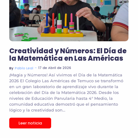
Creatividad y Números: El Día de
la Matemática en Las Américas
~
17 de Abril de 2026
By
Pablo Leal
¡Magia y Números! Así vivimos el Día de la Matemática
2026 El Colegio Las Américas de Temuco se transformó
en un gran laboratorio de aprendizaje vivo durante la
celebración del Día de la Matemática 2026. Desde los
niveles de Educación Parvularia hasta 4° Medio, la
comunidad educativa demostró que el pensamiento
lógico y la creatividad son...
Leer noticia