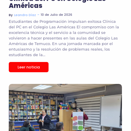
Américas
~
10 de Julio de 2026
By
Leandro Díaz
Estudiantes de Programación impulsan exitosa Clínica
del PC en el Colegio Las Américas El compromiso con la
excelencia técnica y el servicio a la comunidad se
volvieron a hacer presentes en las aulas del Colegio Las
Américas de Temuco. En una jornada marcada por el
entusiasmo y la resolución de problemas reales, los
estudiantes de la...
Leer noticia