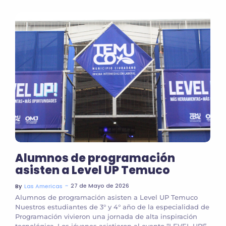
Alumnos de programación
asisten a Level UP Temuco
~
27 de Mayo de 2026
By
Las Americas
Alumnos de programación asisten a Level UP Temuco
Nuestros estudiantes de 3° y 4° año de la especialidad de
Programación vivieron una jornada de alta inspiración
tecnológica. Los jóvenes asistieron al evento “LEVEL UP!”,