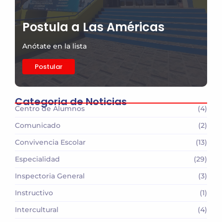
Postula a Las Américas
Anótate en la lista
Postular
Categoria de Noticias
Centro de Alumnos
(4)
Comunicado
(2)
Convivencia Escolar
(13)
Especialidad
(29)
Inspectoria General
(3)
Instructivo
(1)
Intercultural
(4)