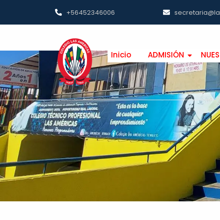
+56452346006
secretaria@l
Inicio
ADMISIÓN
NUES