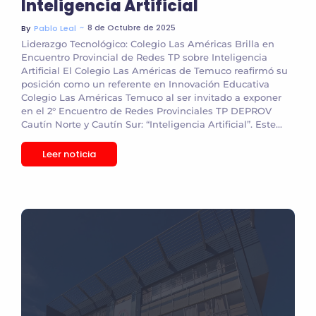
Inteligencia Artificial
~
8 de Octubre de 2025
By
Pablo Leal
Liderazgo Tecnológico: Colegio Las Américas Brilla en
Encuentro Provincial de Redes TP sobre Inteligencia
Artificial El Colegio Las Américas de Temuco reafirmó su
posición como un referente en Innovación Educativa
Colegio Las Américas Temuco al ser invitado a exponer
en el 2° Encuentro de Redes Provinciales TP DEPROV
Cautín Norte y Cautín Sur: “Inteligencia Artificial”. Este...
Leer noticia