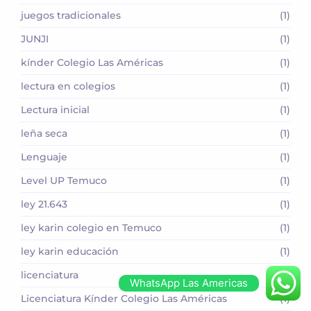
juegos tradicionales
(1)
JUNJI
(1)
kínder Colegio Las Américas
(1)
lectura en colegios
(1)
Lectura inicial
(1)
leña seca
(1)
Lenguaje
(1)
Level UP Temuco
(1)
ley 21.643
(1)
ley karin colegio en Temuco
(1)
ley karin educación
(1)
licenciatura
(1)
WhatsApp Las Americas
Licenciatura Kínder Colegio Las Américas
(1)