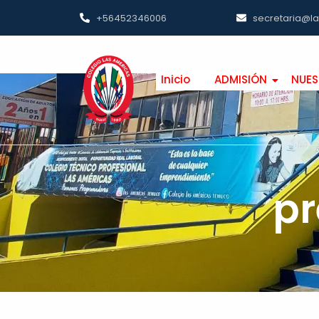
+56452346006
secretaria@l
Inicio
ADMISIÓN
NUES
pr