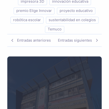
impresora 3D
innovación educativa
premio Elige Innovar
proyecto educativo
robótica escolar
sustentabilidad en colegios
Temuco
Entradas anteriores
Entradas siguientes