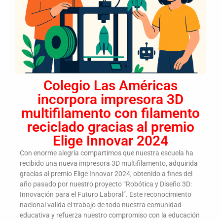
Colegio Las Américas
incorpora impresora 3D
multifilamento con filamento
reciclado gracias al premio
Elige Innovar 2024
Con enorme alegría compartimos que nuestra escuela ha
recibido una nueva impresora 3D multifilamento, adquirida
gracias al premio Elige Innovar 2024, obtenido a fines del
año pasado por nuestro proyecto “Robótica y Diseño 3D:
Innovación para el Futuro Laboral”. Este reconocimiento
nacional valida el trabajo de toda nuestra comunidad
educativa y refuerza nuestro compromiso con la educación