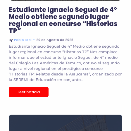
Estudiante Ignacio Seguel de 4°
Medio obtiene segundo lugar
regional en concurso “Historias
TP”
~
20 de Agosto de 2025
By
Pablo Leal
Estudiante Ignacio Seguel de 4° Medio obtiene segundo
lugar regional en concurso “Historias TP” Nos complace
informar que el estudiante Ignacio Seguel, de 4° medio
del Colegio Las Américas de Temuco, obtuvo el segundo
lugar a nivel regional en el prestigioso concurso
“Historias TP: Relatos desde la Araucanía”, organizado por
la SEREMI de Educación en conjunto...
Leer noticia