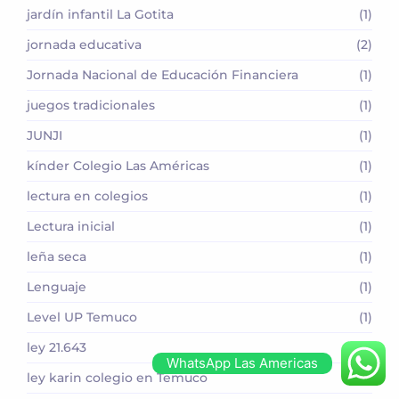
jardín infantil La Gotita
(1)
jornada educativa
(2)
Jornada Nacional de Educación Financiera
(1)
juegos tradicionales
(1)
JUNJI
(1)
kínder Colegio Las Américas
(1)
lectura en colegios
(1)
Lectura inicial
(1)
leña seca
(1)
Lenguaje
(1)
Level UP Temuco
(1)
ley 21.643
(1)
WhatsApp Las Americas
ley karin colegio en Temuco
(1)