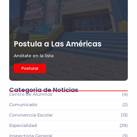
Postula a Las Américas
Anótate en la lista
Postular
Categoria de Noticias
Centro de Alumnos
(4)
Comunicado
(2)
Convivencia Escolar
(13)
Especialidad
(29)
Inspectoria General
(3)