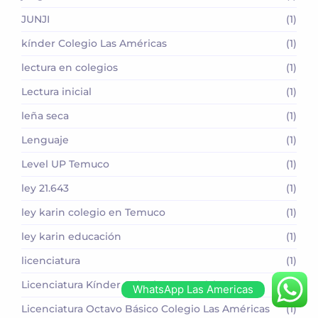
JUNJI
(1)
kínder Colegio Las Américas
(1)
lectura en colegios
(1)
Lectura inicial
(1)
leña seca
(1)
Lenguaje
(1)
Level UP Temuco
(1)
ley 21.643
(1)
ley karin colegio en Temuco
(1)
ley karin educación
(1)
licenciatura
(1)
Licenciatura Kínder Colegio Las Américas
(1)
WhatsApp Las Americas
Licenciatura Octavo Básico Colegio Las Américas
(1)