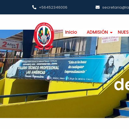
+56452346006
secretaria@l
Inicio
ADMISIÓN
NUES
d