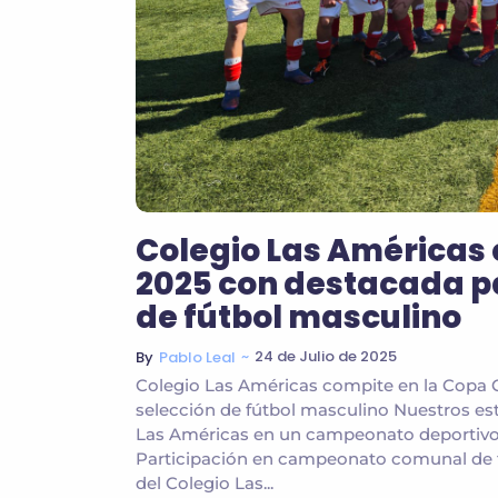
Colegio Las Américas 
2025 con destacada pa
de fútbol masculino
~
24 de Julio de 2025
By
Pablo Leal
Colegio Las Américas compite en la Copa C
selección de fútbol masculino Nuestros es
Las Américas en un campeonato deportivo i
Participación en campeonato comunal de f
del Colegio Las...