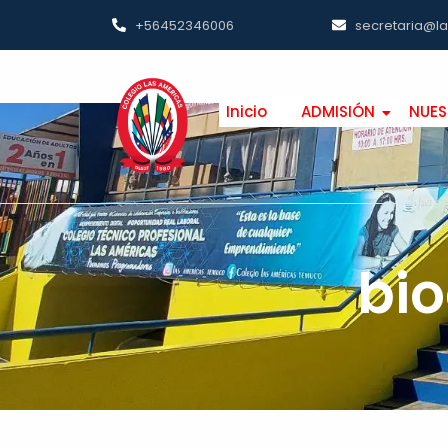
+56452346006
secretaria@l
Inicio
ADMISIÓN
NUES
bi