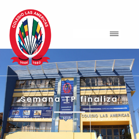
Semana TP finaliza
-
-
Especialidad
,
Las Américas
,
Noticias
29 de Agosto de 2025