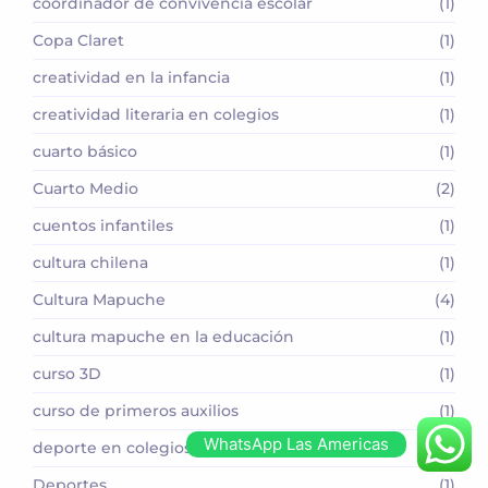
coordinador de convivencia escolar
(1)
Copa Claret
(1)
creatividad en la infancia
(1)
creatividad literaria en colegios
(1)
cuarto básico
(1)
Cuarto Medio
(2)
cuentos infantiles
(1)
cultura chilena
(1)
Cultura Mapuche
(4)
cultura mapuche en la educación
(1)
curso 3D
(1)
curso de primeros auxilios
(1)
WhatsApp Las Americas
deporte en colegios
(1)
Deportes.
(1)