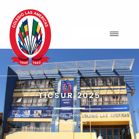
TICSUR 2025
Especialidad
,
Las Américas
,
Noticias
,
Salida Pedagógica
-
-
30 de Mayo de 2025