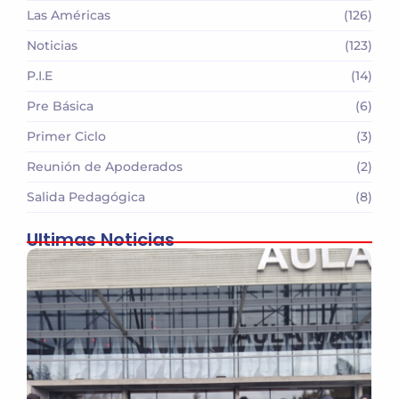
Las Américas
(126)
Noticias
(123)
P.I.E
(14)
Pre Básica
(6)
Primer Ciclo
(3)
Reunión de Apoderados
(2)
Salida Pedagógica
(8)
Ultimas Noticias