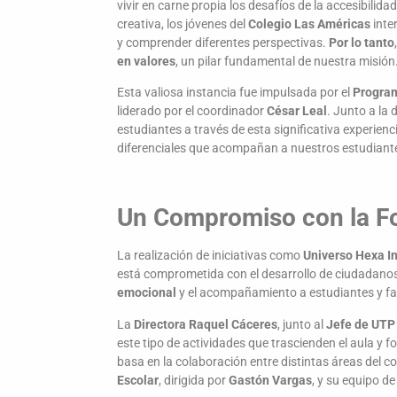
vivir en carne propia los desafíos de la accesibilida
creativa, los jóvenes del
Colegio Las Américas
inte
y comprender diferentes perspectivas.
Por lo tanto
en valores
, un pilar fundamental de nuestra misión
Esta valiosa instancia fue impulsada por el
Program
liderado por el coordinador
César Leal
. Junto a la
estudiantes a través de esta significativa experien
diferenciales que acompañan a nuestros estudiante
Un Compromiso con la Fo
La realización de iniciativas como
Universo Hexa I
está comprometida con el desarrollo de ciudadanos 
emocional
y el acompañamiento a estudiantes y fa
La
Directora Raquel Cáceres
, junto al
Jefe de UTP 
este tipo de actividades que trascienden el aula y 
basa en la colaboración entre distintas áreas del c
Escolar
, dirigida por
Gastón Vargas
, y su equipo d