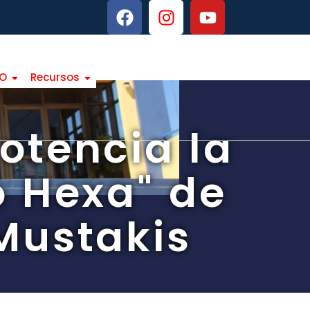
TO
Recursos
otencia la
o Hexa" de
Mustakis