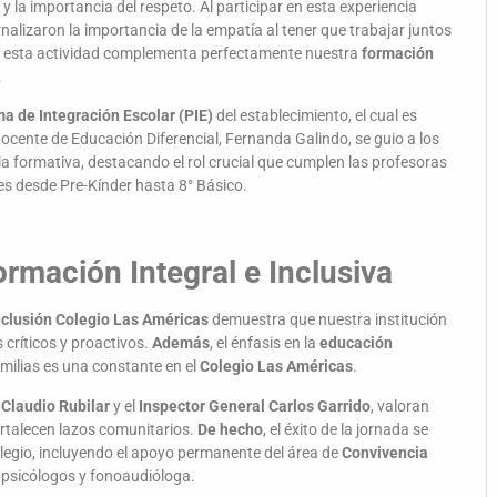
d y la importancia del respeto. Al participar en esta experiencia
rnalizaron la importancia de la empatía al tener que trabajar juntos
, esta actividad complementa perfectamente nuestra
formación
.
a de Integración Escolar (PIE)
del establecimiento, el cual es
 docente de Educación Diferencial, Fernanda Galindo, se guio a los
cia formativa, destacando el rol crucial que cumplen las profesoras
s desde Pre-Kínder hasta 8° Básico.
rmación Integral e Inclusiva
nclusión Colegio Las Américas
demuestra que nuestra institución
críticos y proactivos.
Además
, el énfasis en la
educación
milias es una constante en el
Colegio Las Américas
.
Claudio Rubilar
y el
Inspector General Carlos Garrido
, valoran
fortalecen lazos comunitarios.
De hecho
, el éxito de la jornada se
olegio, incluyendo el apoyo permanente del área de
Convivencia
e psicólogos y fonoaudióloga.