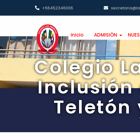
+56452346006
secretaria@l
Inicio
ADMISIÓN
NUES
Colegio L
Inclusión
Teletón