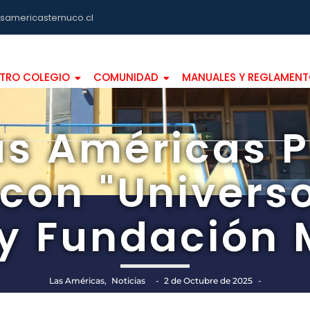
asamericastemuco.cl
TRO COLEGIO
COMUNIDAD
MANUALES Y REGLAMEN
as Américas P
 con "Univers
 y Fundación 
Las Américas
,
Noticias
-
2 de Octubre de 2025
-