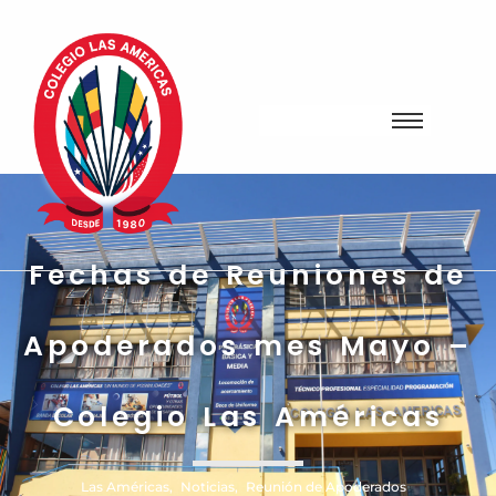
Fechas de Reuniones de
Apoderados mes Mayo –
Colegio Las Américas
Las Américas
,
Noticias
,
Reunión de Apoderados