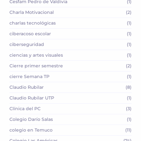
Cesfam Pedro de Valdivia
(1)
Charla Motivacional
(2)
charlas tecnológicas
(1)
ciberacoso escolar
(1)
ciberseguridad
(1)
ciencias y artes visuales
(1)
Cierre primer semestre
(2)
cierre Semana TP
(1)
Claudio Rubilar
(8)
Claudio Rubilar UTP
(1)
Clínica del PC
(3)
Colegio Darío Salas
(1)
colegio en Temuco
(11)
Colegio Las Américas
(74)