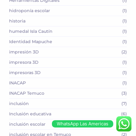
Herramientas Digitales
(1)
hidroponía escolar
(1)
historia
(1)
humedal Isla Cautín
(1)
Identidad Mapuche
(1)
impresión 3D
(2)
impresora 3D
(1)
impresoras 3D
(1)
INACAP
(1)
INACAP Temuco
(3)
inclusión
(7)
Inclusión educativa
(6)
WhatsApp Las Americas
inclusión escolar
(4)
inclusión escolar en Temuco
(2)