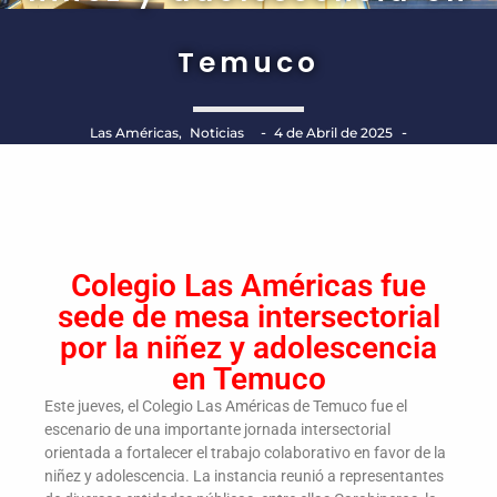
Temuco
-
-
Las Américas
,
Noticias
4 de Abril de 2025
Colegio Las Américas fue
sede de mesa intersectorial
por la niñez y adolescencia
en Temuco
Este jueves, el Colegio Las Américas de Temuco fue el
escenario de una importante jornada intersectorial
orientada a fortalecer el trabajo colaborativo en favor de la
niñez y adolescencia. La instancia reunió a representantes