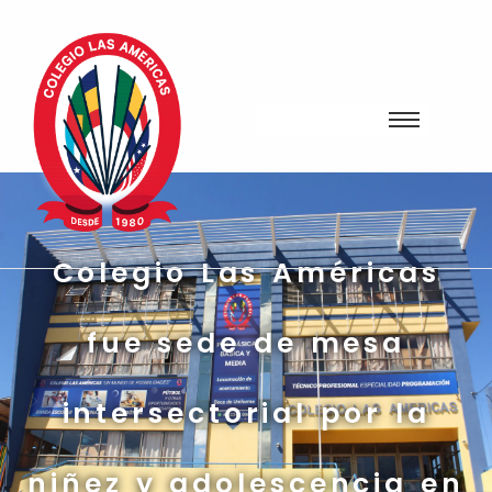
Colegio Las Américas
fue sede de mesa
intersectorial por la
niñez y adolescencia en