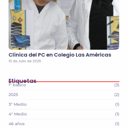
Clínica del PC en Colegio Las Américas
10 de Julio de 2026
Etiquetas
1° básico
(3)
2025
(2)
3° Medio
(1)
4° Medio
(1)
46 años
(1)