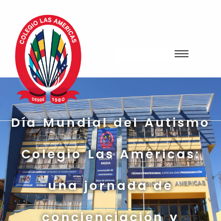
Día Mundial del Autismo
Colegio Las Américas:
una jornada de
concienciación y