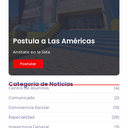
Postula a Las Américas
Anótate en la lista
Postular
Categoria de Noticias
Centro de Alumnos
(4)
Comunicado
(2)
Convivencia Escolar
(13)
Especialidad
(29)
Inspectoria General
(3)