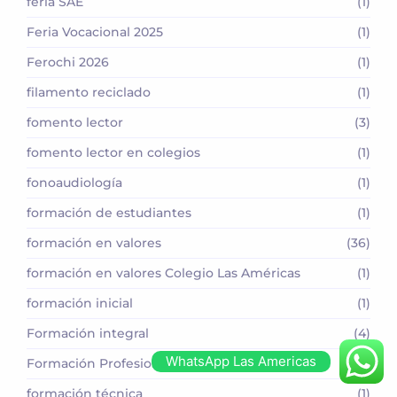
feria SAE
(1)
Feria Vocacional 2025
(1)
Ferochi 2026
(1)
filamento reciclado
(1)
fomento lector
(3)
fomento lector en colegios
(1)
fonoaudiología
(1)
formación de estudiantes
(1)
formación en valores
(36)
formación en valores Colegio Las Américas
(1)
formación inicial
(1)
Formación integral
(4)
WhatsApp Las Americas
Formación Profesional
(4)
formación técnica
(1)