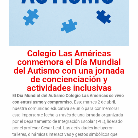
Colegio Las Américas
conmemora el Día Mundial
del Autismo con una jornada
de concienciación y
actividades inclusivas
El Día Mundial del Autismo Colegio Las Américas se vivió
con entusiasmo y compromiso.
Este martes 2 de abril,
nuestra comunidad educativa se unió para conmemorar
esta importante fecha a través de una jornada organizada
por el Departamento de Integración Escolar (PIE), liderado
por el profesor César Leal. Las actividades incluyeron
talleres, dinámicas interactivas y gestos simbólicos que