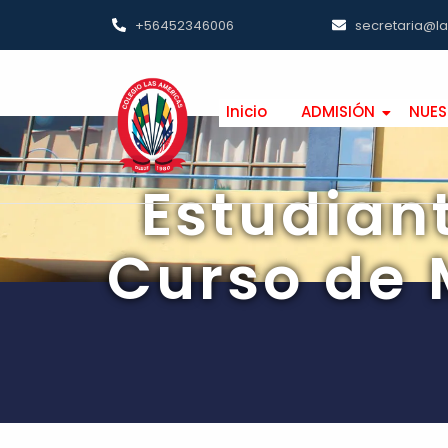
+56452346006
secretaria@l
Inicio
ADMISIÓN
NUES
Estudian
Curso de 