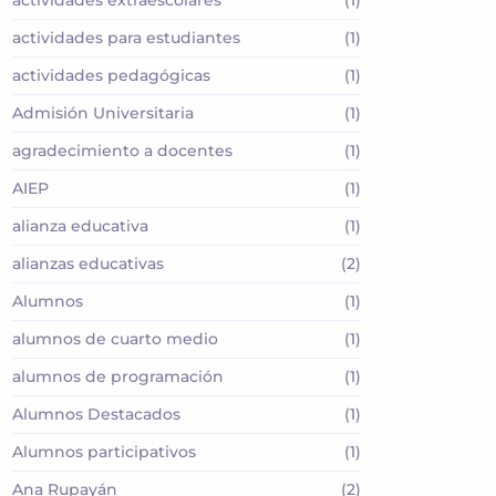
actividades extraescolares
(1)
actividades para estudiantes
(1)
actividades pedagógicas
(1)
Admisión Universitaria
(1)
agradecimiento a docentes
(1)
AIEP
(1)
alianza educativa
(1)
alianzas educativas
(2)
Alumnos
(1)
alumnos de cuarto medio
(1)
alumnos de programación
(1)
Alumnos Destacados
(1)
Alumnos participativos
(1)
Ana Rupayán
(2)