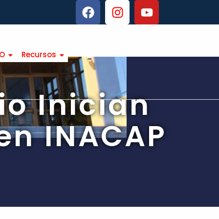
TO
Recursos
o Inician
 en INACAP