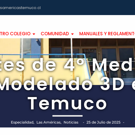
asamericastemuco.cl
TRO COLEGIO
COMUNIDAD
MANUALES Y REGLAMEN
tes de 4° Medi
Modelado 3D
Temuco
Especialidad
,
Las Américas
,
Noticias
-
25 de Julio de 2025
-